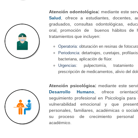
Atención odontológica:
mediante este serv
Salud
, ofrece a estudiantes, docentes, ad
graduados, consultas odontológicas, educ
oral, promoción de buenos hábitos de 
tratamientos que incluyen:
Operatoria:
o
bturación en resinas de fotocur
Periodoncia:
d
etartrajes, curetajes, profilaxi
bacteriana, aplicación de flúor.
Urgencias:
p
ulpectomía, tratamient
prescripción de medicamentos, alivio del dol
Atención psicológica:
mediante este servi
Desarrollo Humano
,
ofrece orientac
seguimiento profesional en Psicología para
vulnerabilidad emocional y que presente
personales, familiares, académicas o socia
su proceso de crecimiento personal 
académico.